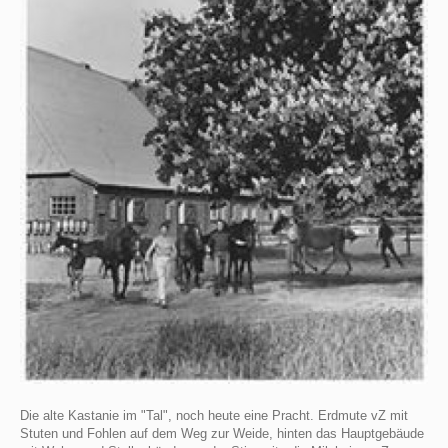
Die alte Kastanie im "Tal", noch heute eine Pracht. Erdmute vZ mit
Stuten und Fohlen auf dem Weg zur Weide, hinten das Hauptgebäude