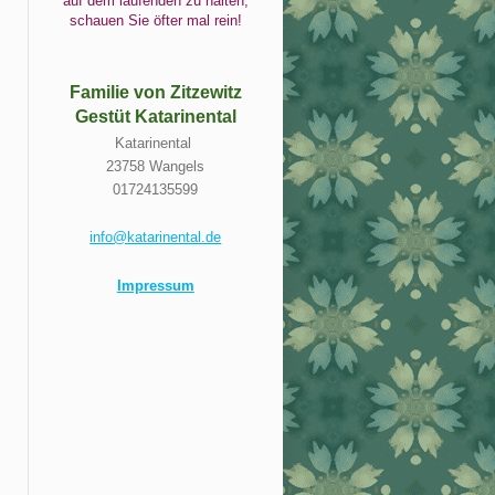
auf dem laufenden zu halten,
schauen Sie öfter mal rein!
Familie von Zitzewitz
Gestüt Katarinental
Katarinental
23758 Wangels
01724135599
info@katarinental.de
Impressum