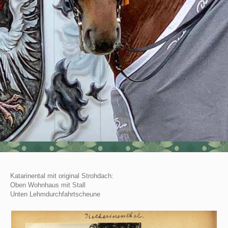
Katarinental mit original Strohdach:
Oben Wohnhaus mit Stall
Unten Lehmdurchfahrtscheune